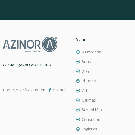
Azinor
A Empresa
Brina
A sua ligação ao mundo
Divai
Pharma
Conecte-se à Azinor em
/azinor
ZTL
Offimax
School Max
Consultoria
Logística